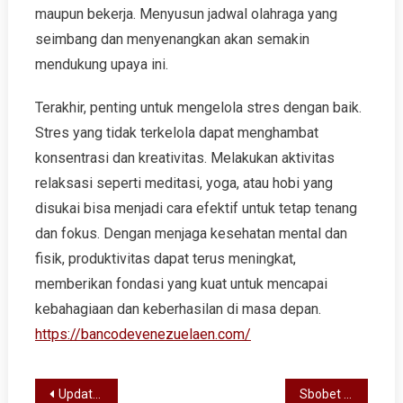
maupun bekerja. Menyusun jadwal olahraga yang
seimbang dan menyenangkan akan semakin
mendukung upaya ini.
Terakhir, penting untuk mengelola stres dengan baik.
Stres yang tidak terkelola dapat menghambat
konsentrasi dan kreativitas. Melakukan aktivitas
relaksasi seperti meditasi, yoga, atau hobi yang
disukai bisa menjadi cara efektif untuk tetap tenang
dan fokus. Dengan menjaga kesehatan mental dan
fisik, produktivitas dapat terus meningkat,
memberikan fondasi yang kuat untuk mencapai
kebahagiaan dan keberhasilan di masa depan.
https://bancodevenezuelaen.com/
Post
Update Terkini: Menyelami Dunia Liga Champions Jalur Pertarungan Sepak Bola!
Sbobet Review