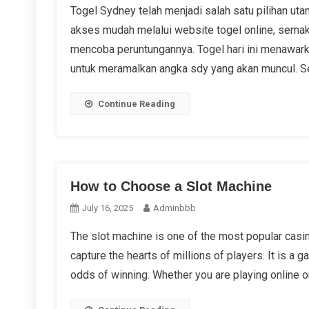
Togel Sydney telah menjadi salah satu pilihan ut
akses mudah melalui website togel online, semak
mencoba peruntungannya. Togel hari ini menawar
untuk meramalkan angka sdy yang akan muncul. Se
Continue Reading
How to Choose a Slot Machine
July 16, 2025
Adminbbb
The slot machine is one of the most popular cas
capture the hearts of millions of players. It is a 
odds of winning. Whether you are playing online or