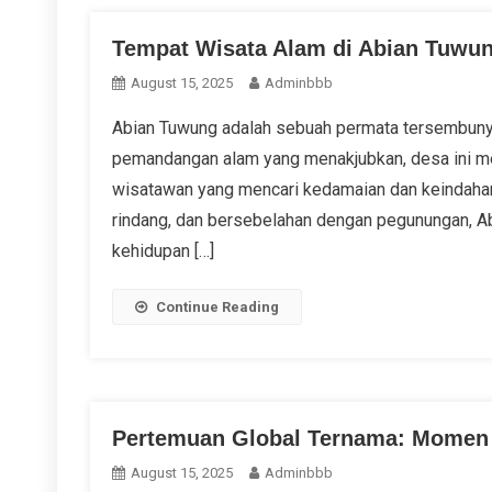
Tempat Wisata Alam di Abian Tuwu
August 15, 2025
Adminbbb
Abian Tuwung adalah sebuah permata tersembunyi 
pemandangan alam yang menakjubkan, desa ini m
wisatawan yang mencari kedamaian dan keindahan 
rindang, dan bersebelahan dengan pegunungan, Ab
kehidupan […]
Continue Reading
Pertemuan Global Ternama: Momen 
August 15, 2025
Adminbbb