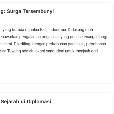
ng: Surga Tersembunyi
yang berada di pulau Bali, Indonesia. Didukung oleh
enawarkan pengalaman perjalanan yang penuh kenangan bagi
alami. Dikelilingi dengan perkebunan padi hijau, pepohonan
ian Tuwung adalah lokasi yang ideal untuk menjauh dari
Sejarah di Diplomasi