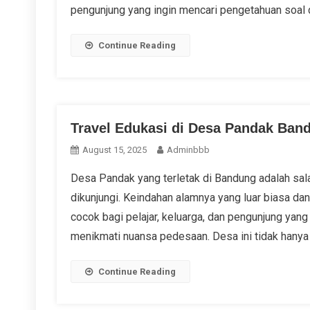
pengunjung yang ingin mencari pengetahuan soal d
Continue Reading
Travel Edukasi di Desa Pandak Ban
August 15, 2025
Adminbbb
Desa Pandak yang terletak di Bandung adalah sala
dikunjungi. Keindahan alamnya yang luar biasa d
cocok bagi pelajar, keluarga, dan pengunjung ya
menikmati nuansa pedesaan. Desa ini tidak hanya 
Continue Reading