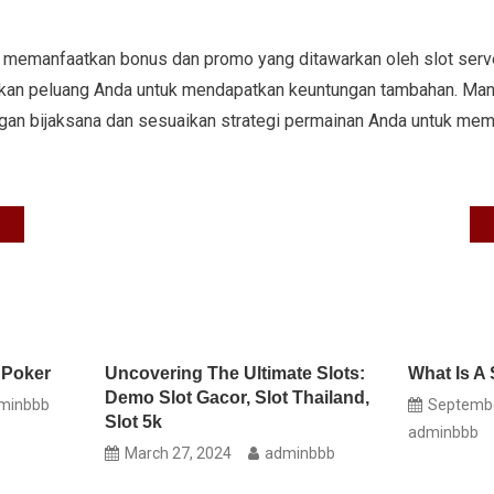
uk memanfaatkan bonus dan promo yang ditawarkan oleh slot serv
tkan peluang Anda untuk mendapatkan keuntungan tambahan. Man
an bijaksana dan sesuaikan strategi permainan Anda untuk mem
 Poker
Uncovering The Ultimate Slots:
What Is A 
Demo Slot Gacor, Slot Thailand,
minbbb
Septembe
Slot 5k
adminbbb
March 27, 2024
adminbbb