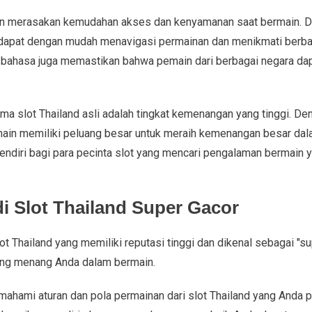
kan merasakan kemudahan akses dan kenyamanan saat bermain. 
apat dengan mudah menavigasi permainan dan menikmati berbaga
ti-bahasa juga memastikan bahwa pemain dari berbagai negara d
ma slot Thailand asli adalah tingkat kemenangan yang tinggi. D
in memiliki peluang besar untuk meraih kemenangan besar dalam
endiri bagi para pecinta slot yang mencari pengalaman bermain
i Slot Thailand Super Gacor
ot Thailand yang memiliki reputasi tinggi dan dikenal sebagai "sup
ang menang Anda dalam bermain.
ahami aturan dan pola permainan dari slot Thailand yang Anda pi