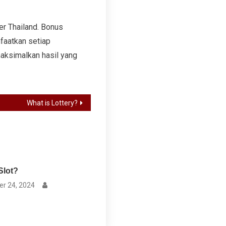
er Thailand. Bonus
faatkan setiap
aksimalkan hasil yang
What is Lottery?
Slot?
r 24, 2024