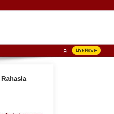
Live Now
 Rahasia