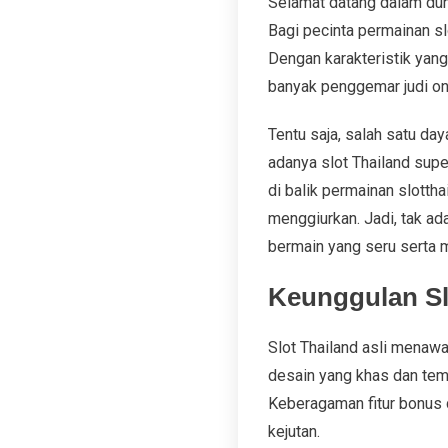
Selamat datang dalam dun
Bagi pecinta permainan sl
Dengan karakteristik yang 
banyak penggemar judi on
Tentu saja, salah satu da
adanya slot Thailand sup
di balik permainan slottha
menggiurkan. Jadi, tak ad
bermain yang seru serta 
Keunggulan Slo
Slot Thailand asli menaw
desain yang khas dan tem
Keberagaman fitur bonus 
kejutan.