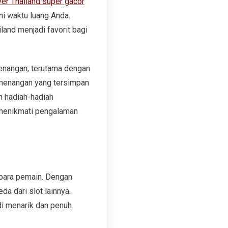
ver Thailand super gacor
ni waktu luang Anda.
land menjadi favorit bagi
emenangan, terutama dengan
kemenangan yang tersimpan
ih hadiah-hadiah
n menikmati pengalaman
 para pemain. Dengan
a dari slot lainnya.
di menarik dan penuh