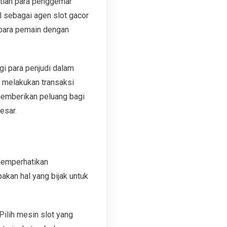
hatian para penggemar
l sebagai agen slot gacor
para pemain dengan
i para penjudi dalam
t melakukan transaksi
 memberikan peluang bagi
esar.
memperhatikan
kan hal yang bijak untuk
Pilih mesin slot yang