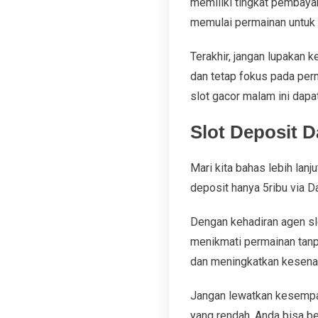
memiliki tingkat pembaya
memulai permainan untuk 
Terakhir, jangan lupakan 
dan tetap fokus pada per
slot gacor malam ini dapa
Slot Deposit 
Mari kita bahas lebih lan
deposit hanya 5ribu via 
Dengan kehadiran agen sl
menikmati permainan tanp
dan meningkatkan kesena
Jangan lewatkan kesempat
yang rendah, Anda bisa b