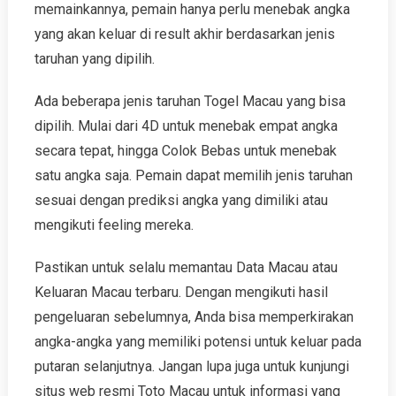
memainkannya, pemain hanya perlu menebak angka
yang akan keluar di result akhir berdasarkan jenis
taruhan yang dipilih.
Ada beberapa jenis taruhan Togel Macau yang bisa
dipilih. Mulai dari 4D untuk menebak empat angka
secara tepat, hingga Colok Bebas untuk menebak
satu angka saja. Pemain dapat memilih jenis taruhan
sesuai dengan prediksi angka yang dimiliki atau
mengikuti feeling mereka.
Pastikan untuk selalu memantau Data Macau atau
Keluaran Macau terbaru. Dengan mengikuti hasil
pengeluaran sebelumnya, Anda bisa memperkirakan
angka-angka yang memiliki potensi untuk keluar pada
putaran selanjutnya. Jangan lupa juga untuk kunjungi
situs web resmi Toto Macau untuk informasi yang