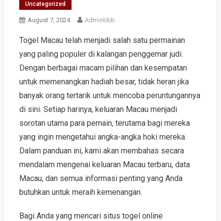
Uncategorized
August 7, 2024
Adminbbb
Togel Macau telah menjadi salah satu permainan
yang paling populer di kalangan penggemar judi.
Dengan berbagai macam pilihan dan kesempatan
untuk memenangkan hadiah besar, tidak heran jika
banyak orang tertarik untuk mencoba peruntungannya
di sini. Setiap harinya, keluaran Macau menjadi
sorotan utama para pemain, terutama bagi mereka
yang ingin mengetahui angka-angka hoki mereka.
Dalam panduan ini, kami akan membahas secara
mendalam mengenai keluaran Macau terbaru, data
Macau, dan semua informasi penting yang Anda
butuhkan untuk meraih kemenangan.
Bagi Anda yang mencari situs togel online