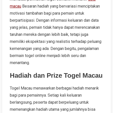
macau
Besaran hadiah yang bervariasi menciptakan
motivasi tambahan bagi para pemain untuk
berpartisipasi. Dengan informasi keluaran dan data
yang jelas, pemain tidak hanya dapat merencanakan
taruhan mereka dengan lebih baik, tetapi juga
memiliki ekspektasi yang realistis terhadap peluang
kemenangan yang ada. Dengan begitu, pengalaman
bermain togel online menjadi lebih seru dan
menantang.
Hadiah dan Prize Togel Macau
Togel Macau menawarkan berbagai hadiah menarik
bagi para pemainnya. Setiap kali keluaran
berlangsung, peserta dapat berpeluang untuk
memenangkan hadiah utama yang jumlahnya bisa