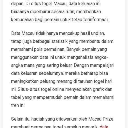
depan. Di situs togel Macau, data keluaran ini
biasanya diperbarui secara rutin, memberikan
kemudahan bagi pemain untuk tetap terinformasi.
Data Macau tidak hanya mencakup hasil undian,
tetapi juga berbagai statistik yang membantu dalam
memahami pola permainan. Banyak pemain yang
menggunakan data ini untuk menganalisis angka-
angka mana yang sering keluar. Dengan mempelajari
data keluaran sebelumnya, mereka berharap bisa
meningkatkan peluang menang di taruhan togel hari
ini. Situs-situs togel online menyediakan grafik dan
tabel yang mempermudah pemain dalam memahami
tren ini.
Selain itu, hadiah yang ditawarkan oleh Macau Prize
membuat permainan togel semakin menarik.
data