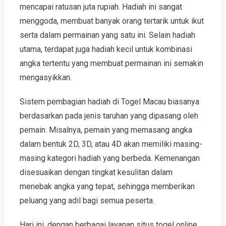
mencapai ratusan juta rupiah. Hadiah ini sangat
menggoda, membuat banyak orang tertarik untuk ikut
serta dalam permainan yang satu ini. Selain hadiah
utama, terdapat juga hadiah kecil untuk kombinasi
angka tertentu yang membuat permainan ini semakin
mengasyikkan.
Sistem pembagian hadiah di Togel Macau biasanya
berdasarkan pada jenis taruhan yang dipasang oleh
pemain. Misalnya, pemain yang memasang angka
dalam bentuk 2D, 3D, atau 4D akan memiliki masing-
masing kategori hadiah yang berbeda. Kemenangan
disesuaikan dengan tingkat kesulitan dalam
menebak angka yang tepat, sehingga memberikan
peluang yang adil bagi semua peserta.
Hari ini, dengan berbagai layanan situs togel online,