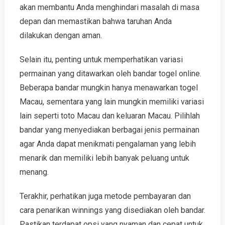
akan membantu Anda menghindari masalah di masa
depan dan memastikan bahwa taruhan Anda
dilakukan dengan aman.
Selain itu, penting untuk memperhatikan variasi
permainan yang ditawarkan oleh bandar togel online.
Beberapa bandar mungkin hanya menawarkan togel
Macau, sementara yang lain mungkin memiliki variasi
lain seperti toto Macau dan keluaran Macau. Pilihlah
bandar yang menyediakan berbagai jenis permainan
agar Anda dapat menikmati pengalaman yang lebih
menarik dan memiliki lebih banyak peluang untuk
menang.
Terakhir, perhatikan juga metode pembayaran dan
cara penarikan winnings yang disediakan oleh bandar.
Pastikan terdapat opsi yang nyaman dan cepat untuk