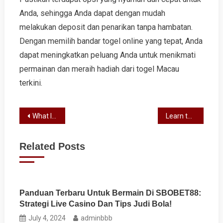
Anda, sehingga Anda dapat dengan mudah
melakukan deposit dan penarikan tanpa hambatan.
Dengan memilih bandar togel online yang tepat, Anda
dapat meningkatkan peluang Anda untuk menikmati
permainan dan meraih hadiah dari togel Macau
terkini.
Post
What Is a Casino?
Learn the Basics of Poker
navigation
Related Posts
Panduan Terbaru Untuk Bermain Di SBOBET88:
Strategi Live Casino Dan Tips Judi Bola!
July 4, 2024
adminbbb