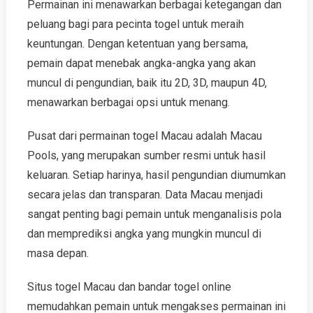
Permainan ini menawarkan berbagai ketegangan dan
peluang bagi para pecinta togel untuk meraih
keuntungan. Dengan ketentuan yang bersama,
pemain dapat menebak angka-angka yang akan
muncul di pengundian, baik itu 2D, 3D, maupun 4D,
menawarkan berbagai opsi untuk menang.
Pusat dari permainan togel Macau adalah Macau
Pools, yang merupakan sumber resmi untuk hasil
keluaran. Setiap harinya, hasil pengundian diumumkan
secara jelas dan transparan. Data Macau menjadi
sangat penting bagi pemain untuk menganalisis pola
dan memprediksi angka yang mungkin muncul di
masa depan.
Situs togel Macau dan bandar togel online
memudahkan pemain untuk mengakses permainan ini