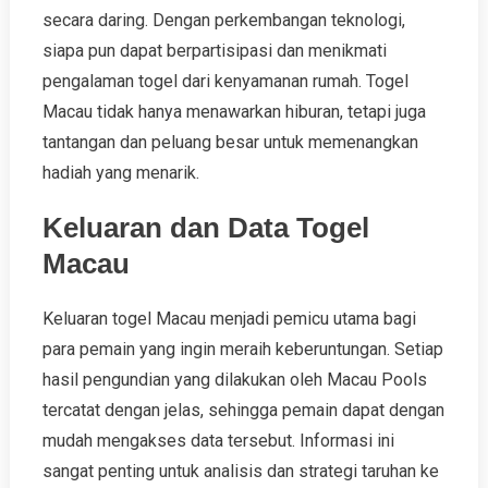
secara daring. Dengan perkembangan teknologi,
siapa pun dapat berpartisipasi dan menikmati
pengalaman togel dari kenyamanan rumah. Togel
Macau tidak hanya menawarkan hiburan, tetapi juga
tantangan dan peluang besar untuk memenangkan
hadiah yang menarik.
Keluaran dan Data Togel
Macau
Keluaran togel Macau menjadi pemicu utama bagi
para pemain yang ingin meraih keberuntungan. Setiap
hasil pengundian yang dilakukan oleh Macau Pools
tercatat dengan jelas, sehingga pemain dapat dengan
mudah mengakses data tersebut. Informasi ini
sangat penting untuk analisis dan strategi taruhan ke