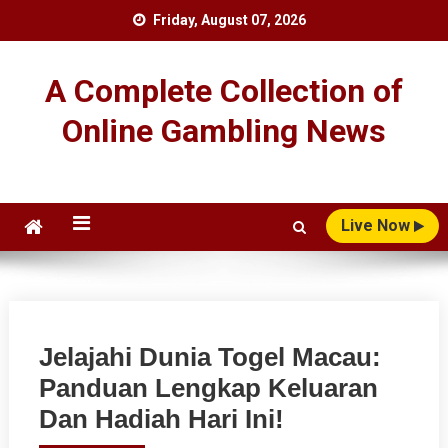
Skip
Friday, August 07, 2026
to
content
A Complete Collection of
Online Gambling News
Live Now
Jelajahi Dunia Togel Macau:
Panduan Lengkap Keluaran
Dan Hadiah Hari Ini!