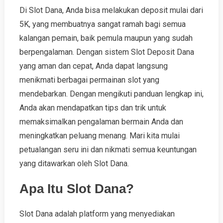
Di Slot Dana, Anda bisa melakukan deposit mulai dari
5K, yang membuatnya sangat ramah bagi semua
kalangan pemain, baik pemula maupun yang sudah
berpengalaman. Dengan sistem Slot Deposit Dana
yang aman dan cepat, Anda dapat langsung
menikmati berbagai permainan slot yang
mendebarkan. Dengan mengikuti panduan lengkap ini,
Anda akan mendapatkan tips dan trik untuk
memaksimalkan pengalaman bermain Anda dan
meningkatkan peluang menang. Mari kita mulai
petualangan seru ini dan nikmati semua keuntungan
yang ditawarkan oleh Slot Dana.
Apa Itu Slot Dana?
Slot Dana adalah platform yang menyediakan