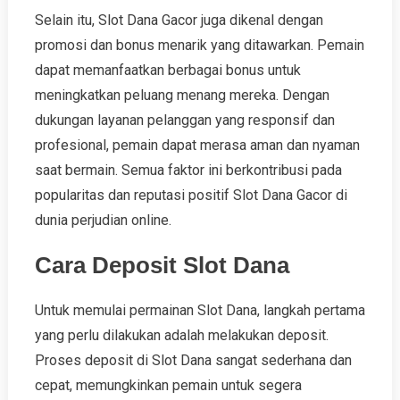
Selain itu, Slot Dana Gacor juga dikenal dengan
promosi dan bonus menarik yang ditawarkan. Pemain
dapat memanfaatkan berbagai bonus untuk
meningkatkan peluang menang mereka. Dengan
dukungan layanan pelanggan yang responsif dan
profesional, pemain dapat merasa aman dan nyaman
saat bermain. Semua faktor ini berkontribusi pada
popularitas dan reputasi positif Slot Dana Gacor di
dunia perjudian online.
Cara Deposit Slot Dana
Untuk memulai permainan Slot Dana, langkah pertama
yang perlu dilakukan adalah melakukan deposit.
Proses deposit di Slot Dana sangat sederhana dan
cepat, memungkinkan pemain untuk segera