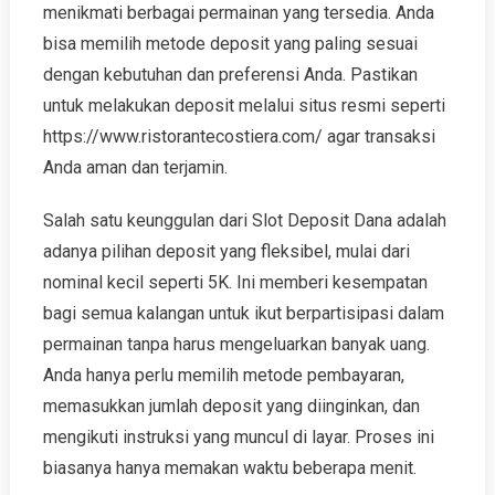
menikmati berbagai permainan yang tersedia. Anda
bisa memilih metode deposit yang paling sesuai
dengan kebutuhan dan preferensi Anda. Pastikan
untuk melakukan deposit melalui situs resmi seperti
https://www.ristorantecostiera.com/ agar transaksi
Anda aman dan terjamin.
Salah satu keunggulan dari Slot Deposit Dana adalah
adanya pilihan deposit yang fleksibel, mulai dari
nominal kecil seperti 5K. Ini memberi kesempatan
bagi semua kalangan untuk ikut berpartisipasi dalam
permainan tanpa harus mengeluarkan banyak uang.
Anda hanya perlu memilih metode pembayaran,
memasukkan jumlah deposit yang diinginkan, dan
mengikuti instruksi yang muncul di layar. Proses ini
biasanya hanya memakan waktu beberapa menit.