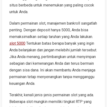
situs berbeda untuk menemukan yang paling cocok
untuk Anda.
Dalam permainan slot, manajemen bankroll sangatlah
penting. Dengan deposit hanya 5000, Anda bisa
memaksimalkan setiap taruhan yang Anda lakukan.
slot 5000
Tentukan batas berapa banyak yang ingin
Anda belanjakan dan jangan melebihi jumlah tersebut.
Jika Anda menang, pertimbangkan untuk menyimpan
sebagian dari kemenangan Anda dan terus bermain
dengan sisa dana. Ini akan membantu Anda menjaga
permainan tetap menyenangkan tanpa mengganggu
keuangan Anda.
Terakhir, kenali jenis-jenis permainan slot yang ada.
Beberapa slot mungkin memiliki tingkat RTP yang