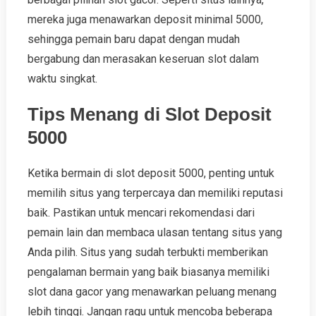
mereka juga menawarkan deposit minimal 5000,
sehingga pemain baru dapat dengan mudah
bergabung dan merasakan keseruan slot dalam
waktu singkat.
Tips Menang di Slot Deposit
5000
Ketika bermain di slot deposit 5000, penting untuk
memilih situs yang terpercaya dan memiliki reputasi
baik. Pastikan untuk mencari rekomendasi dari
pemain lain dan membaca ulasan tentang situs yang
Anda pilih. Situs yang sudah terbukti memberikan
pengalaman bermain yang baik biasanya memiliki
slot dana gacor yang menawarkan peluang menang
lebih tinggi. Jangan ragu untuk mencoba beberapa