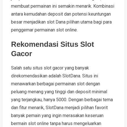
membuat permainan ini semakin menarik. Kombinasi
antara kemudahan deposit dan potensi keuntungan
besar menjadikan slot Dana pilihan utama bagi para
penggemar permainan slot online.
Rekomendasi Situs Slot
Gacor
Salah satu situs slot gacor yang banyak
direkomendasikan adalah SlotDana. Situs ini
menawarkan berbagai permainan slot dengan
peluang menang yang tinggi dan deposit minimal
yang terjangkau, hanya 5000. Dengan berbagai tema
dan fitur menarik, SlotDana menjadi pilihan favorit
banyak pemain yang ingin merasakan keseruan
bermain slot online tanpa harus mengeluarkan