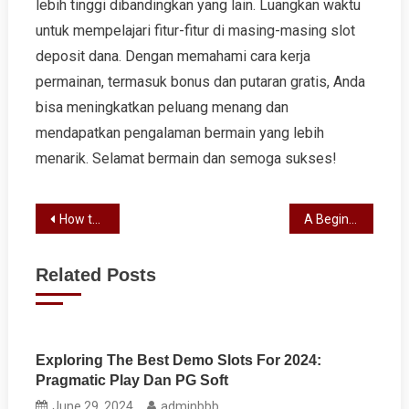
lebih tinggi dibandingkan yang lain. Luangkan waktu
untuk mempelajari fitur-fitur di masing-masing slot
deposit dana. Dengan memahami cara kerja
permainan, termasuk bonus dan putaran gratis, Anda
bisa meningkatkan peluang menang dan
mendapatkan pengalaman bermain yang lebih
menarik. Selamat bermain dan semoga sukses!
Post
How to Avoid Online Casinos
A Beginner’s Guide to Poker
navigation
Related Posts
Exploring The Best Demo Slots For 2024:
Pragmatic Play Dan PG Soft
June 29, 2024
adminbbb