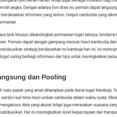
pengaruh permainan harian, tetapi juga sebagai indikator bagi 
emilih angka. Dengan adanya live draw ini, pemain dapat langsu
berdasarkan informasi yang terkini. Output cambodia yang dikel
ermainan.
aya tarik khusus dibandingkan permainan togel lainnya, terutama
aran. Pemain dapat dengan gampang mencari hasil kambodia dan 
endiskusikan strategi berdasarkan no kamboja hari ini. Ini menci
togel saling berbagi informasi dan tips untuk meningkatkan pel
angsung dan Pooling
h satu aspek yang amat diharapkan pada dunia togel Kamboja. T
sambil real-time hasil undian cambodia dalam waktu nyata. Mela
mengakses data yang akurat tetapi juga merasakan suasana yan
ublikasikan. Hal ini meningkatkan level kepercayaan dan transpa