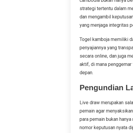
cambodia bukan hanya ber
strategi tertentu dalam m
dan mengambil keputusan 
yang menjaga integritas p
Togel kamboja memiliki d
penyajiannya yang transp
secara online, dan juga m
aktif, di mana penggemar 
depan.
Pengundian L
Live draw merupakan sala
pemain agar menyaksikan 
para pemain bukan hanya 
nomor keputusan nyata dip