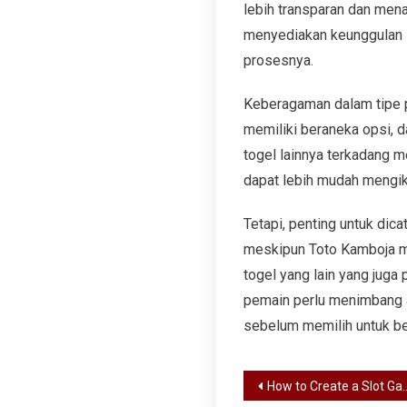
lebih transparan dan mena
menyediakan keunggulan 
prosesnya.
Keberagaman dalam tipe 
memiliki beraneka opsi, d
togel lainnya terkadang m
dapat lebih mudah mengikut
Tetapi, penting untuk di
meskipun Toto Kamboja mem
togel yang lain yang jug
pemain perlu menimbang a
sebelum memilih untuk be
Post
How to Create a Slot Game