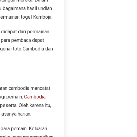
k bagaimana hasil undian
permainan togel Kamboja.
 didapat dari permainan
ga para pembaca dapat
engenai toto Cambodia dan
uaran cambodia mencatat
agi pemain.
Cambodia
eserta. Oleh karena itu,
iasanya harian.
 para pemain. Keluaran