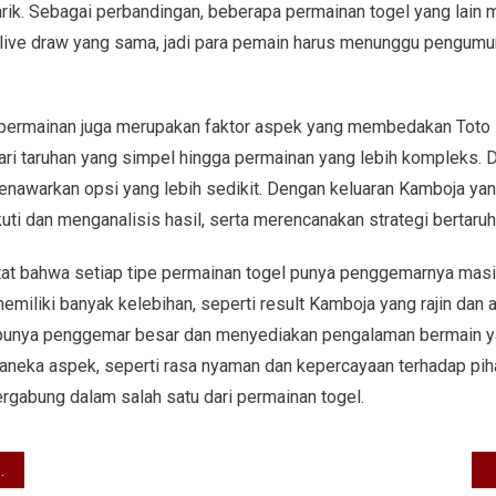
rik. Sebagai perbandingan, beberapa permainan togel yang lain 
live draw yang sama, jadi para pemain harus menunggu pengumu
permainan juga merupakan faktor aspek yang membedakan Toto
ari taruhan yang simpel hingga permainan yang lebih kompleks. Di 
enawarkan opsi yang lebih sedikit. Dengan keluaran Kamboja yang
i dan menganalisis hasil, serta merencanakan strategi bertaruh se
catat bahwa setiap tipe permainan togel punya penggemarnya mas
iliki banyak kelebihan, seperti result Kamboja yang rajin dan 
a punya penggemar besar dan menyediakan pengalaman bermain ya
neka aspek, seperti rasa nyaman dan kepercayaan terhadap pih
rgabung dalam salah satu dari permainan togel.