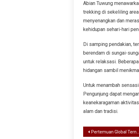
Abian Tuwung menawarkan 
trekking di sekeliling a
menyenangkan dan merasak
kehidupan sehari-hari pe
Di samping pendakian, ter
berendam di sungai-sungai
untuk relaksasi. Beberapa
hidangan sambil menikma
Untuk menambah sensasi r
Pengunjung dapat mengam
keanekaragaman aktivitas 
alam dan tradisi.
Post
Pertemuan Global Ternama: Momen Sejarah di Diplomasi