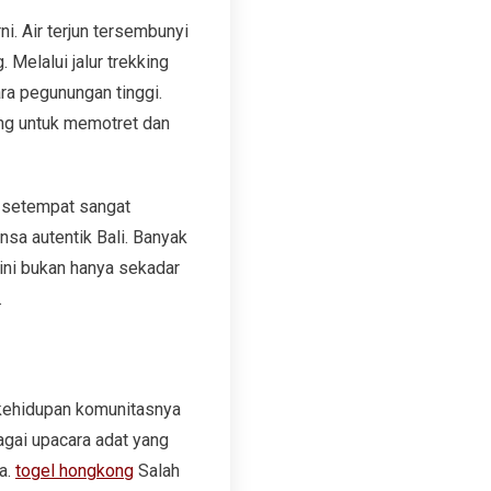
. Air terjun tersembunyi
 Melalui jalur trekking
ra pegunungan tinggi.
g untuk memotret dan
 setempat sangat
nsa autentik Bali. Banyak
 ini bukan hanya sekadar
.
kehidupan komunitasnya
bagai upacara adat yang
a.
togel hongkong
Salah