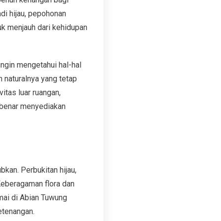
di hijau, pepohonan
uk menjauh dari kehidupan
ingin mengetahui hal-hal
n naturalnya yang tetap
itas luar ruangan,
r-benar menyediakan
kan. Perbukitan hijau,
Keberagaman flora dan
mai di Abian Tuwung
etenangan.