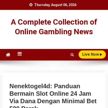
Skip
Thursday, August 06, 2026
to
content
A Complete Collection of
Online Gambling News
Live Now
Nenektogel4d: Panduan
Bermain Slot Online 24 Jam
Via Dana Dengan Minimal Bet