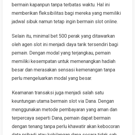
bermain kapanpun tanpa terbatas waktu. Hal ini
memberikan fleksibilitas bagi mereka yang memiliki
jadwal sibuk namun tetap ingin bermain slot online.
Selain itu, minimal bet 500 perak yang ditawarkan
oleh agen slot ini menjadi daya tarik tersendiri bagi
pemain. Dengan modal yang terjangkau, pemain
memiliki kesempatan untuk memenangkan hadiah
besar dan merasakan sensasi kemenangan tanpa
perlu mengeluarkan modal yang besar.
Keamanan transaksi juga menjadi salah satu
keuntungan utama bermain slot via Dana. Dengan
menggunakan metode pembayaran yang aman dan
terpercaya seperti Dana, pemain dapat bermain
dengan tenang tanpa perlu khawatir akan kebocoran
data pribadi atau kehilangan dana secara tidak sah.