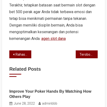
Terakhir, tetapkan batasan saat bermain slot dengan
bet 500 perak agar Anda tidak terbawa emosi dan
tetap bisa menikmati permainan tanpa tekanan.
Dengan memiliki disiplin bermain, Anda bisa
mengoptimalkan kesenangan dan potensi
kemenangan Anda.
agen slot dana
Post
Rahasia Kemenangan Malam Ini: Nenektogel4d Slot Gacor Via Pulsa Indosat 10 Rb!
Terobosan Baru: Nenektogel4d BO Slot 24 Jam Deposit Via Indosat & Tri 2024
navigation
Related Posts
Improve Your Poker Hands By Watching How
Others Play
June 28, 2022
adminbbb