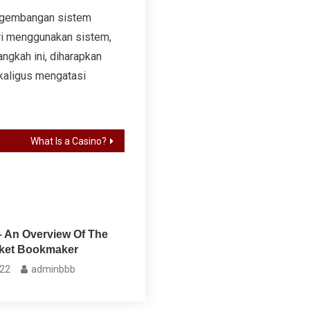
pengembangan sistem
ri menggunakan sistem,
angkah ini, diharapkan
kaligus mengatasi
What Is a Casino?
An Overview Of The
ket Bookmaker
022
adminbbb