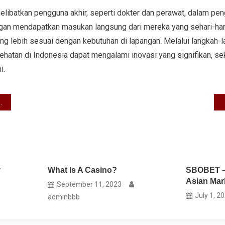
 melibatkan pengguna akhir, seperti dokter dan perawat, dalam 
ngan mendapatkan masukan langsung dari mereka yang sehari-ha
ang lebih sesuai dengan kebutuhan di lapangan. Melalui langkah-l
hatan di Indonesia dapat mengalami inovasi yang signifikan, se
i.
y
What Is A Casino?
SBOBET – 
Asian Mar
September 11, 2023
July 1, 2
adminbbb