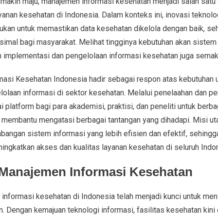
semakin maju, manajemen informasi kesehatan menjadi salah satu
yanan kesehatan di Indonesia. Dalam konteks ini, inovasi teknolog
rlukan untuk memastikan data kesehatan dikelola dengan baik, 
mal bagi masyarakat. Melihat tingginya kebutuhan akan sistem 
am implementasi dan pengelolaan informasi kesehatan juga sema
asi Kesehatan Indonesia hadir sebagai respon atas kebutuhan 
elolaan informasi di sektor kesehatan. Melalui penelaahan dan p
ai platform bagi para akademisi, praktisi, dan peneliti untuk berb
t membantu mengatasi berbagai tantangan yang dihadapi. Misi utam
angan sistem informasi yang lebih efisien dan efektif, sehin
ingkatkan akses dan kualitas layanan kesehatan di seluruh Indo
 Manajemen Informasi Kesehatan
informasi kesehatan di Indonesia telah menjadi kunci untuk me
n. Dengan kemajuan teknologi informasi, fasilitas kesehatan kini