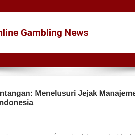
Online Gambling News
antangan: Menelusuri Jejak Manajem
Indonesia
b