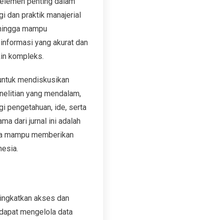
 elemen penting dalam
i dan praktik manajerial
sehingga mampu
informasi yang akurat dan
kin kompleks.
untuk mendiskusikan
enelitian yang mendalam,
agi pengetahuan, ide, serta
a dari jurnal ini adalah
gga mampu memberikan
nesia.
ningkatkan akses dan
 dapat mengelola data