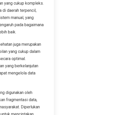
an yang cukup kompleks.
 di daerah terpencil,
istem manual, yang
rpengaruh pada bagaimana
bih baik.
sehatan juga merupakan
pilan yang cukup dalam
ecara optimal.
an yang berkelanjutan
apat mengelola data
ang digunakan oleh
kan fragmentasi data,
asyarakat. Diperlukan
i untuk menciptakan