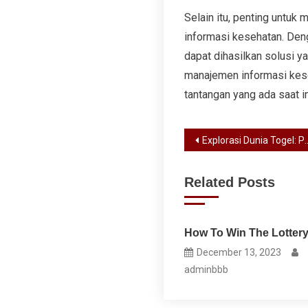
Selain itu, penting untuk
informasi kesehatan. De
dapat dihasilkan solusi y
manajemen informasi kese
tantangan yang ada saat in
Post
Explorasi Dunia Togel: Panduan Lengkap untuk Pemain & Peluang Menang
navigation
Related Posts
How To Win The Lotter
December 13, 2023
adminbbb