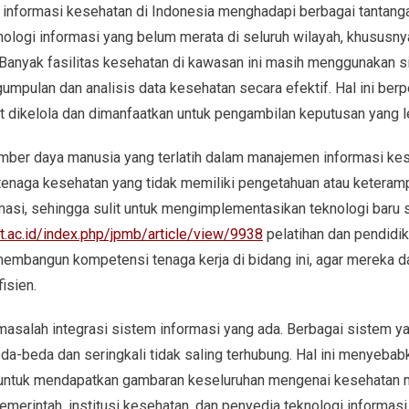
informasi kesehatan di Indonesia menghadapi berbagai tantang
knologi informasi yang belum merata di seluruh wilayah, khususnya
Banyak fasilitas kesehatan di kawasan ini masih menggunakan s
pulan dan analisis data kesehatan secara efektif. Hal ini be
 dikelola dan dimanfaatkan untuk pengambilan keputusan yang le
umber daya manusia yang terlatih dalam manajemen informasi ke
 tenaga kesehatan yang tidak memiliki pengetahuan atau keteram
asi, sehingga sulit untuk mengimplementasikan teknologi baru s
t.ac.id/index.php/jpmb/article/view/9938
pelatihan dan pendidik
membangun kompetensi tenaga kerja di bidang ini, agar mereka d
isien.
masalah integrasi sistem informasi yang ada. Berbagai sistem y
a-beda dan seringkali tidak saling terhubung. Hal ini menyebab
ntuk mendapatkan gambaran keseluruhan mengenai kesehatan m
pemerintah, institusi kesehatan, dan penyedia teknologi informas