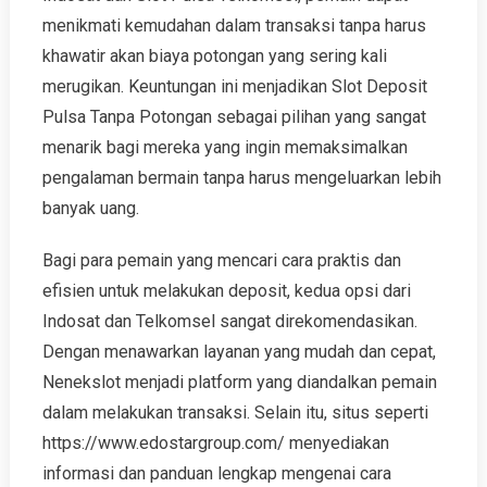
menikmati kemudahan dalam transaksi tanpa harus
khawatir akan biaya potongan yang sering kali
merugikan. Keuntungan ini menjadikan Slot Deposit
Pulsa Tanpa Potongan sebagai pilihan yang sangat
menarik bagi mereka yang ingin memaksimalkan
pengalaman bermain tanpa harus mengeluarkan lebih
banyak uang.
Bagi para pemain yang mencari cara praktis dan
efisien untuk melakukan deposit, kedua opsi dari
Indosat dan Telkomsel sangat direkomendasikan.
Dengan menawarkan layanan yang mudah dan cepat,
Nenekslot menjadi platform yang diandalkan pemain
dalam melakukan transaksi. Selain itu, situs seperti
https://www.edostargroup.com/ menyediakan
informasi dan panduan lengkap mengenai cara