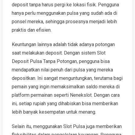
deposit tanpa harus pergi ke lokasi fisik. Pengguna
hanya perlu menggunakan pulsa yang sudah ada di
ponsel mereka, sehingga prosesnya menjadi lebih
praktis dan efisien.
Keuntungan lainnya adalah tidak adanya potongan
saat melakukan deposit. Dengan sistem Slot
Deposit Pulsa Tanpa Potongan, pengguna bisa
mendapatkan nilai penuh dari pulsa yang mereka
depositkan. Ini sangat menguntungkan, terutama bagi
pemain yang ingin memaksimalkan saldo mereka di
platform permainan seperti Nenekslot. Dengan cara
ini, setiap rupiah yang dihabiskan bisa memberikan
lebih banyak kesempatan untuk menang.
Selain itu, menggunakan Slot Pulsa juga memberikan
fleksibilitas dalam pengelolaan keuangan. Pengguna