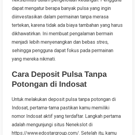
dapat mengatur berapa banyak pulsa yang ingin
diinvestasikan dalam permainan tanpa merasa
tertekan, karena tidak ada biaya tambahan yang harus
dikhawatirkan. Ini membuat pengalaman bermain
menjadi lebih menyenangkan dan bebas stres,
sehingga pengguna dapat fokus pada permainan
yang mereka nikmati.
Cara Deposit Pulsa Tanpa
Potongan di Indosat
Untuk melakukan deposit pulsa tanpa potongan di
Indosat, pertama-tama pastikan kamu memiliki
nomor Indosat aktif yang terdaftar. Langkah pertama
adalah mengunjungi situs Nenekslot di
https://www.edostargroup.com/. Setelah itu, kamu