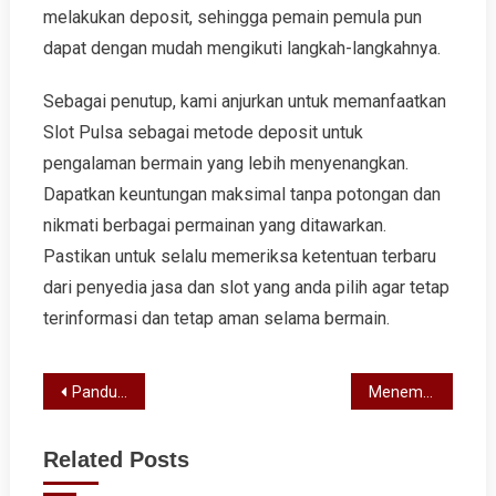
melakukan deposit, sehingga pemain pemula pun
dapat dengan mudah mengikuti langkah-langkahnya.
Sebagai penutup, kami anjurkan untuk memanfaatkan
Slot Pulsa sebagai metode deposit untuk
pengalaman bermain yang lebih menyenangkan.
Dapatkan keuntungan maksimal tanpa potongan dan
nikmati berbagai permainan yang ditawarkan.
Pastikan untuk selalu memeriksa ketentuan terbaru
dari penyedia jasa dan slot yang anda pilih agar tetap
terinformasi dan tetap aman selama bermain.
Post
Panduan Lengkap Bermain Poker Online di Satriapoker: Dari Pendaftaran hingga Kemenangan!
Menemukan Keunggulan SBOTOP, SBOBET, dan SBOBET88: Panduan Agen Judi Bola Resmi 2024
navigation
Related Posts