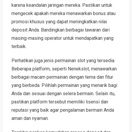
karena keandalan jaringan mereka. Pastikan untuk
mengecek apakah mereka menawarkan bonus atau
promosi khusus yang dapat meningkatkan nilai
deposit Anda. Bandingkan berbagai tawaran dari
masing-masing operator untuk mendapatkan yang
terbaik.
Perhatikan juga jenis permainan slot yang tersedia.
Beberapa platform, seperti Nenekslot, menawarkan
berbagai macam permainan dengan tema dan fitur
yang berbeda. Pilihlah permainan yang menarik bagi
Anda dan sesuai dengan selera bermain. Selain itu,
pastikan platform tersebut memiliki lisensi dan
reputasi yang baik agar pengalaman bermain Anda
aman dan nyaman.