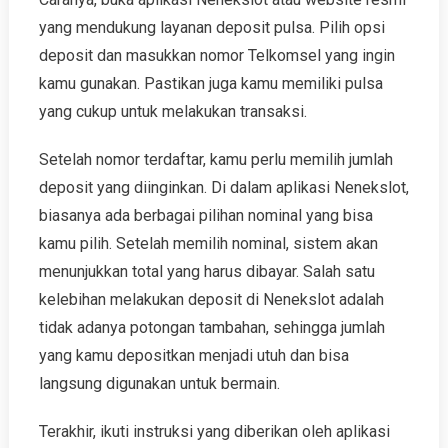
yang mendukung layanan deposit pulsa. Pilih opsi
deposit dan masukkan nomor Telkomsel yang ingin
kamu gunakan. Pastikan juga kamu memiliki pulsa
yang cukup untuk melakukan transaksi.
Setelah nomor terdaftar, kamu perlu memilih jumlah
deposit yang diinginkan. Di dalam aplikasi Nenekslot,
biasanya ada berbagai pilihan nominal yang bisa
kamu pilih. Setelah memilih nominal, sistem akan
menunjukkan total yang harus dibayar. Salah satu
kelebihan melakukan deposit di Nenekslot adalah
tidak adanya potongan tambahan, sehingga jumlah
yang kamu depositkan menjadi utuh dan bisa
langsung digunakan untuk bermain.
Terakhir, ikuti instruksi yang diberikan oleh aplikasi