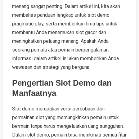
menang sangat penting. Dalam artikel ini, kita akan
membahas panduan lengkap untuk slot demo
pragmatic play, serta memberikan lima tips untuk
membantu Anda menemukan slot gacor dan
meningkatkan peluang menang. Apakah Anda
seorang pemula atau pemain berpengalaman,
informasi dalam artikel ini akan memberikan Anda
wawasan dan strategi yang berguna.
Pengertian Slot Demo dan
Manfaatnya
Slot demo merupakan versi percobaan dari
permainan slot yang memungkinkan pemain untuk
bermain tanpa harus mengeluarkan uang sungguhan.
Dalam slot demo, pemain bisa menikmati semua fitur