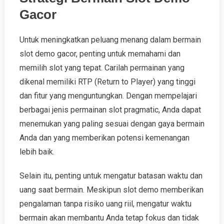
Gacor
Untuk meningkatkan peluang menang dalam bermain
slot demo gacor, penting untuk memahami dan
memilih slot yang tepat. Carilah permainan yang
dikenal memiliki RTP (Return to Player) yang tinggi
dan fitur yang menguntungkan. Dengan mempelajari
berbagai jenis permainan slot pragmatic, Anda dapat
menemukan yang paling sesuai dengan gaya bermain
Anda dan yang memberikan potensi kemenangan
lebih baik.
Selain itu, penting untuk mengatur batasan waktu dan
uang saat bermain. Meskipun slot demo memberikan
pengalaman tanpa risiko uang riil, mengatur waktu
bermain akan membantu Anda tetap fokus dan tidak