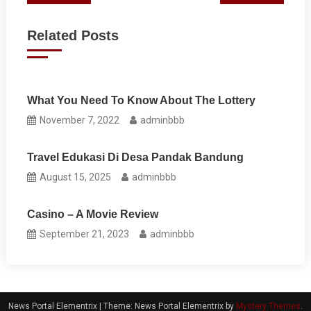
navigation
Related Posts
What You Need To Know About The Lottery
November 7, 2022
adminbbb
Travel Edukasi Di Desa Pandak Bandung
August 15, 2025
adminbbb
Casino – A Movie Review
September 21, 2023
adminbbb
News Portal Elementrix
|
Theme: News Portal Elementrix by
Mystery Themes
.