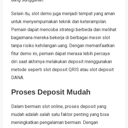
Selain itu, slot demo juga menjadi tempat yang aman
untuk menyempurnakan teknik dan keterampilan.
Pemain dapat mencoba strategi berbeda dan melihat
bagaimana mereka bekerja di berbagai mesin slot
tanpa risiko kehilangan uang. Dengan memanfaatkan
fitur demo ini, pemain dapat merasa lebih percaya
diri saat akhirnya melakukan deposit menggunakan
metode seperti slot deposit QRIS atau slot deposit
DANA.
Proses Deposit Mudah
Dalam bermain slot online, proses deposit yang
mudah adalah salah satu faktor penting yang bisa
meningkatkan pengalaman bermain. Dengan