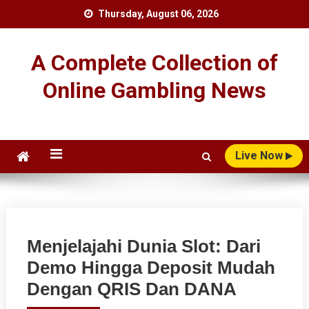
Skip
Thursday, August 06, 2026
to
content
A Complete Collection of
Online Gambling News
Live Now
Menjelajahi Dunia Slot: Dari
Demo Hingga Deposit Mudah
Dengan QRIS Dan DANA