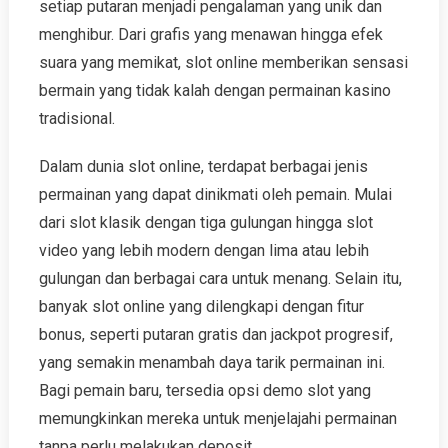
setiap putaran menjadi pengalaman yang unik dan
menghibur. Dari grafis yang menawan hingga efek
suara yang memikat, slot online memberikan sensasi
bermain yang tidak kalah dengan permainan kasino
tradisional.
Dalam dunia slot online, terdapat berbagai jenis
permainan yang dapat dinikmati oleh pemain. Mulai
dari slot klasik dengan tiga gulungan hingga slot
video yang lebih modern dengan lima atau lebih
gulungan dan berbagai cara untuk menang. Selain itu,
banyak slot online yang dilengkapi dengan fitur
bonus, seperti putaran gratis dan jackpot progresif,
yang semakin menambah daya tarik permainan ini.
Bagi pemain baru, tersedia opsi demo slot yang
memungkinkan mereka untuk menjelajahi permainan
tanpa perlu melakukan deposit.