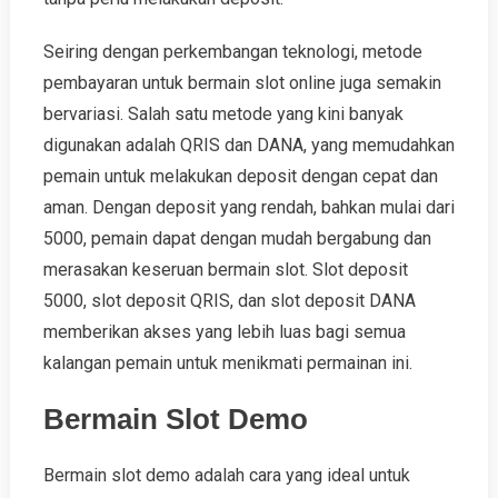
Seiring dengan perkembangan teknologi, metode
pembayaran untuk bermain slot online juga semakin
bervariasi. Salah satu metode yang kini banyak
digunakan adalah QRIS dan DANA, yang memudahkan
pemain untuk melakukan deposit dengan cepat dan
aman. Dengan deposit yang rendah, bahkan mulai dari
5000, pemain dapat dengan mudah bergabung dan
merasakan keseruan bermain slot. Slot deposit
5000, slot deposit QRIS, dan slot deposit DANA
memberikan akses yang lebih luas bagi semua
kalangan pemain untuk menikmati permainan ini.
Bermain Slot Demo
Bermain slot demo adalah cara yang ideal untuk