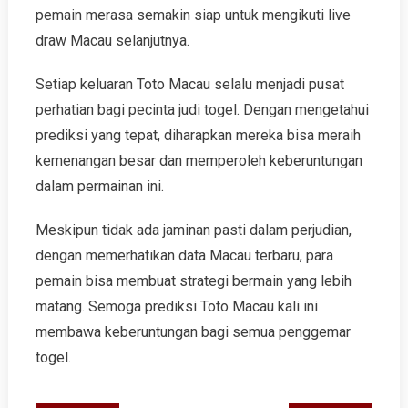
pemain merasa semakin siap untuk mengikuti live
draw Macau selanjutnya.
Setiap keluaran Toto Macau selalu menjadi pusat
perhatian bagi pecinta judi togel. Dengan mengetahui
prediksi yang tepat, diharapkan mereka bisa meraih
kemenangan besar dan memperoleh keberuntungan
dalam permainan ini.
Meskipun tidak ada jaminan pasti dalam perjudian,
dengan memerhatikan data Macau terbaru, para
pemain bisa membuat strategi bermain yang lebih
matang. Semoga prediksi Toto Macau kali ini
membawa keberuntungan bagi semua penggemar
togel.