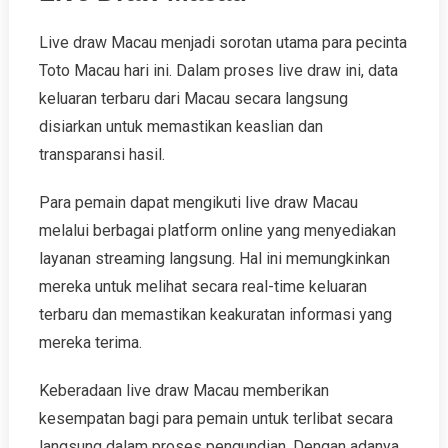
Live draw Macau menjadi sorotan utama para pecinta
Toto Macau hari ini. Dalam proses live draw ini, data
keluaran terbaru dari Macau secara langsung
disiarkan untuk memastikan keaslian dan
transparansi hasil.
Para pemain dapat mengikuti live draw Macau
melalui berbagai platform online yang menyediakan
layanan streaming langsung. Hal ini memungkinkan
mereka untuk melihat secara real-time keluaran
terbaru dan memastikan keakuratan informasi yang
mereka terima.
Keberadaan live draw Macau memberikan
kesempatan bagi para pemain untuk terlibat secara
langsung dalam proses pengundian. Dengan adanya