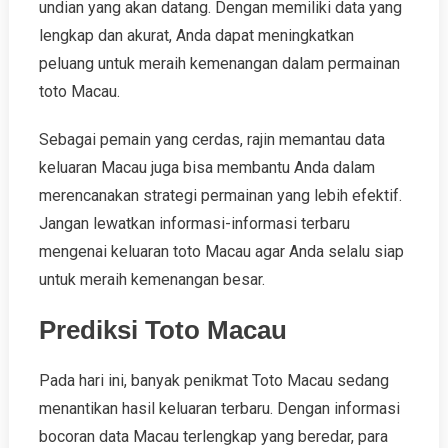
undian yang akan datang. Dengan memiliki data yang
lengkap dan akurat, Anda dapat meningkatkan
peluang untuk meraih kemenangan dalam permainan
toto Macau.
Sebagai pemain yang cerdas, rajin memantau data
keluaran Macau juga bisa membantu Anda dalam
merencanakan strategi permainan yang lebih efektif.
Jangan lewatkan informasi-informasi terbaru
mengenai keluaran toto Macau agar Anda selalu siap
untuk meraih kemenangan besar.
Prediksi Toto Macau
Pada hari ini, banyak penikmat Toto Macau sedang
menantikan hasil keluaran terbaru. Dengan informasi
bocoran data Macau terlengkap yang beredar, para