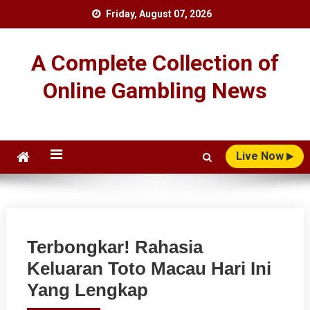
Skip
Friday, August 07, 2026
to
content
A Complete Collection of
Online Gambling News
Live Now
Terbongkar! Rahasia
Keluaran Toto Macau Hari Ini
Yang Lengkap