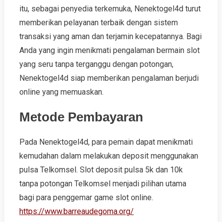
itu, sebagai penyedia terkemuka, Nenektogel4d turut
memberikan pelayanan terbaik dengan sistem
transaksi yang aman dan terjamin kecepatannya. Bagi
Anda yang ingin menikmati pengalaman bermain slot
yang seru tanpa terganggu dengan potongan,
Nenektogel4d siap memberikan pengalaman berjudi
online yang memuaskan.
Metode Pembayaran
Pada Nenektogel4d, para pemain dapat menikmati
kemudahan dalam melakukan deposit menggunakan
pulsa Telkomsel. Slot deposit pulsa 5k dan 10k
tanpa potongan Telkomsel menjadi pilihan utama
bagi para penggemar game slot online.
https://www.barreaudegoma.org/