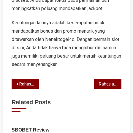
diakses, Anda dapat fokus pada permainan dan
meningkatkan peluang mendapatkan jackpot.
Keuntungan lainnya adalah kesempatan untuk
mendapatkan bonus dan promo menarik yang
ditawarkan oleh Nenektogel4d. Dengan bermain slot
di sini, Anda tidak hanya bisa menghibur diri namun
juga memiliki peluang besar untuk meraih keuntungan
secara menyenangkan.
Post
Rahasia Sukses Bermain di Nenektogel4d: BO Slot Terbaru & Terpercaya Indonesia Deposit Pakai Indosat 100 Perak
Rahasia Kemenangan Terbaru di Slot Gacor Malam Ini dengan Nenektogel4d
navigation
Related Posts
SBOBET Review