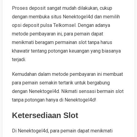
Proses deposit sangat mudah dilakukan, cukup
dengan membuka situs Nenektogel4d dan memilih
opsi deposit pulsa Telkomsel. Dengan adanya
metode pembayaran ini, para pemain dapat
menikmati beragam permainan slot tanpa harus
khawatir tentang potongan keuangan yang biasanya
terjadi.
Kemudahan dalam metode pembayaran ini membuat
para pemain semakin tertarik untuk bergabung
dengan Nenektogel4d. Nikmati sensasi bermain slot
tanpa potongan hanya di Nenektogel4d!
Ketersediaan Slot
Di Nenektogel4d, para pemain dapat menikmati