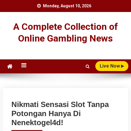
Skip
Monday, August 10, 2026
to
content
A Complete Collection of
Online Gambling News
Live Now
Nikmati Sensasi Slot Tanpa
Potongan Hanya Di
Nenektogel4d!