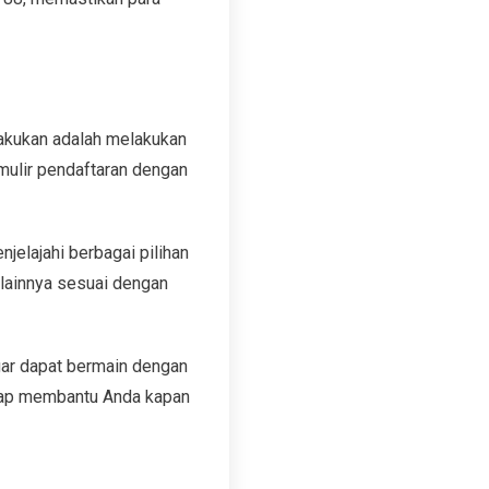
akukan adalah melakukan
rmulir pendaftaran dengan
jelajahi berbagai pilihan
 lainnya sesuai dengan
gar dapat bermain dengan
siap membantu Anda kapan