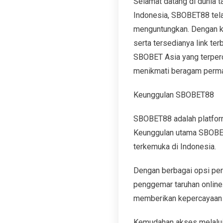
Selamat datang di dunia 
Indonesia, SBOBET88 tela
menguntungkan. Dengan k
serta tersedianya link t
SBOBET Asia yang terper
menikmati beragam perma
Keunggulan SBOBET88
SBOBET88 adalah platform 
Keunggulan utama SBOBET
terkemuka di Indonesia.
Dengan berbagai opsi per
penggemar taruhan online
memberikan kepercayaan t
Kemudahan akses melalui 