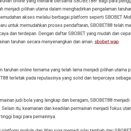
taruhan online yang menarik bersama SBOBET88! Bagi para pengge
h menjadi pilihan utama dalam menghadirkan pengalaman taruha
emudahan akses melalui berbagai platform seperti SBOBET Mo
erbaru untuk memudahkan proses pendaftaran, SBOBET88 telah m
caya dan terdepan. Dengan daftar SBOBET yang mudah dan cepat
inan taruhan secara menyenangkan dan aman.
sbobet wap
taruhan online ternama yang telah lama menjadi pilihan utama par
88 terletak pada reputasinya yang solid dan terpercaya sebag
mainan judi bola yang lengkap dan beragam, SBOBET88 menjadi 
. Selain itu, keamanan dan keadilan permainan menjadi fokus u
inggi bagi para pemainnya.
platform mobile dan Wap juga menjadi nilai tambah dari SBOBE