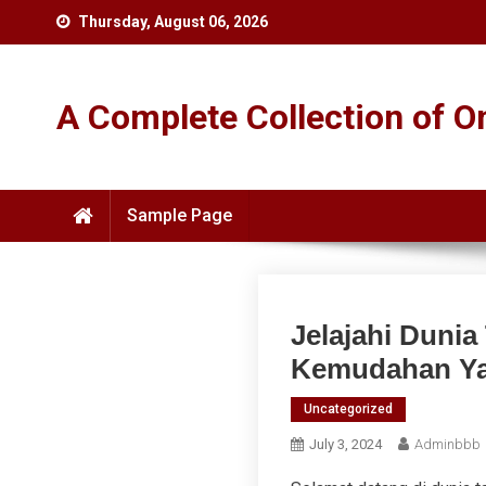
Skip
Thursday, August 06, 2026
to
content
A Complete Collection of 
Sample Page
Jelajahi Duni
Kemudahan Ya
Uncategorized
July 3, 2024
Adminbbb