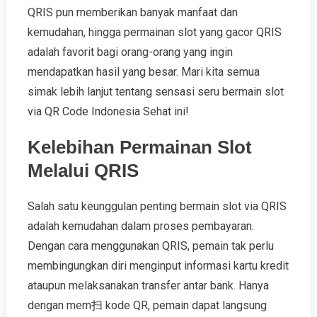
QRIS pun memberikan banyak manfaat dan
kemudahan, hingga permainan slot yang gacor QRIS
adalah favorit bagi orang-orang yang ingin
mendapatkan hasil yang besar. Mari kita semua
simak lebih lanjut tentang sensasi seru bermain slot
via QR Code Indonesia Sehat ini!
Kelebihan Permainan Slot
Melalui QRIS
Salah satu keunggulan penting bermain slot via QRIS
adalah kemudahan dalam proses pembayaran.
Dengan cara menggunakan QRIS, pemain tak perlu
membingungkan diri menginput informasi kartu kredit
ataupun melaksanakan transfer antar bank. Hanya
dengan mem扫 kode QR, pemain dapat langsung