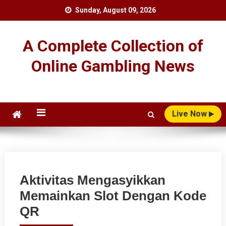
Skip
Sunday, August 09, 2026
to
content
A Complete Collection of
Online Gambling News
Live Now
Aktivitas Mengasyikkan
Memainkan Slot Dengan Kode
QR