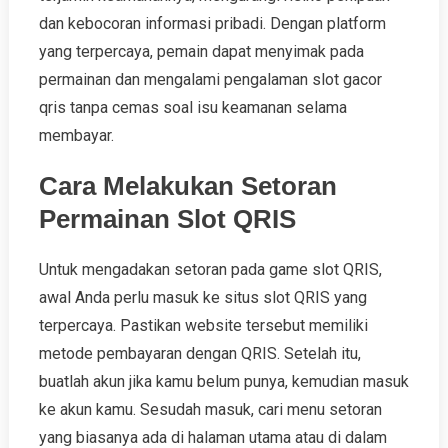
dan kebocoran informasi pribadi. Dengan platform
yang terpercaya, pemain dapat menyimak pada
permainan dan mengalami pengalaman slot gacor
qris tanpa cemas soal isu keamanan selama
membayar.
Cara Melakukan Setoran
Permainan Slot QRIS
Untuk mengadakan setoran pada game slot QRIS,
awal Anda perlu masuk ke situs slot QRIS yang
terpercaya. Pastikan website tersebut memiliki
metode pembayaran dengan QRIS. Setelah itu,
buatlah akun jika kamu belum punya, kemudian masuk
ke akun kamu. Sesudah masuk, cari menu setoran
yang biasanya ada di halaman utama atau di dalam