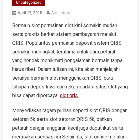
Uncategorized
April 17, 2025
Adminbbb
Bermain slot permainan slot kini semakin mudah
serta praktis berkat sistem pembayaran melalui
QRIS. Popularitas permainan deposit sistem QRIS
semakin meningkat, terutama untuk para petaruh
yang hendak menikmati pengalaman bermain tanpa
harus ribet. Dalam tulisan ini, kita akan menjelajahi
serunya bermain slot menggunakan QRIS, cara
tahapan depositnya, dan rekomendasi situs slot yang
bisa dapat dipercaya.
slot qris
Menyediakan ragam pilihan seperti slot QRIS dengan
setoran 5k serta slot setoran QRIS 5k, bahkan
petaruh dengan anggaran kecil juga dapat ikut serta
merasakan sensasi ini Selain itu, slot online melalui